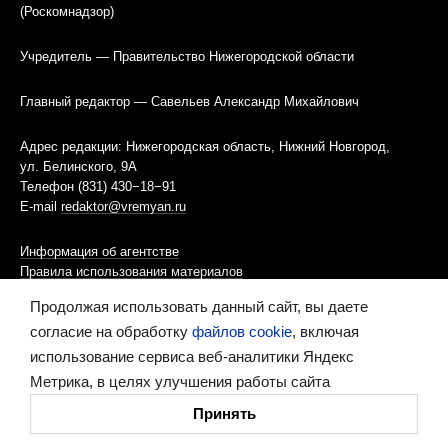
(Роскомнадзор)
Учредитель — Правительство Нижегородской области
Главный редактор — Савельев Александр Михайлович
Адрес редакции: Нижегородская область, Нижний Новгород,
ул. Белинского, 9А
Телефон (831) 430−18−91
E-mail
redaktor@vremyan.ru
Информация об агентстве
Правила использования материалов
Продолжая использовать данный сайт, вы даете
Информационная политика использования «cookies»-файлов
согласие на обработку
файлов cookie
, включая
использование сервиса веб-аналитики Яндекс
Ресурс содержит материалы 16+
Метрика, в целях улучшения работы сайта
Сделано в digital-агентстве
Принять