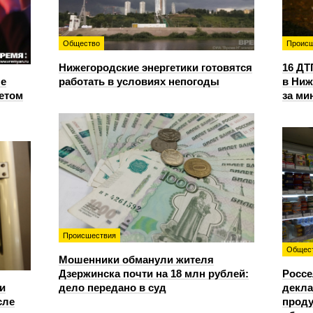
Общество
Происш
Нижегородские энергетики готовятся
16 ДТ
е
работать в условиях непогоды
в Ниж
етом
за ми
Происшествия
Общес
Мошенники обманули жителя
Дзержинска почти на 18 млн рублей:
Россе
и
дело передано в суд
декла
сле
проду