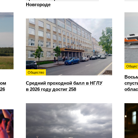
Новгороде
Общес
Общество
Восьм
сом
Средний проходной балл в НГЛУ
спуст
26
в 2026 году достиг 258
облас