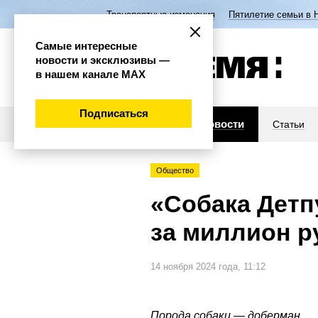
Транспортные изменения
Пятилетие семьи в 
Самые интересные
новости и эксклюзивы —
в нашем канале МАХ
Подписаться
Новости
Статьи
Общество
«Собака Детп
за миллион р
14 ноября 2024 года, 11:12
Порода собаки — доберман.