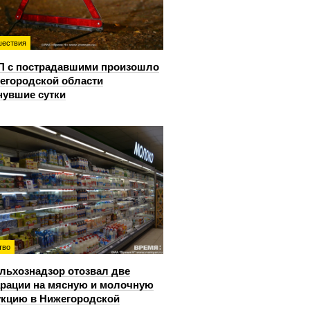
ествия
П с пострадавшими произошло
егородской области
нувшие сутки
тво
льхознадзор отозвал две
рации на мясную и молочную
кцию в Нижегородской