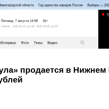
Нижегородской области
Год единства народов России
Выборы — 20
П
Пятница
, 7 августа
14:08
16+
Сейчас
USD
81,41
▲0,48
EUR
94,06
▲0,87
Интервью
Фото
Темы
Видео
ула» продается в Нижнем
ублей