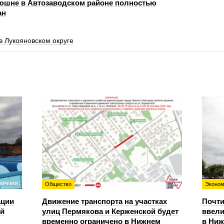
юшне в Автозаводском районе полностью
ан
в Лукояновском округе
Общество
Эконом
ации
Движение транспорта на участках
Почти
ий
улиц Пермякова и Керженской будет
ввели
временно ограничено в Нижнем
в Ниж