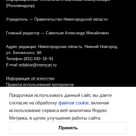
(Роскомнадзор)
Учредитель — Правительство Нижегородской области
Главный редактор — Савельев Александр Михайлович
Адрес редакции: Нижегородская область, Нижний Новгород,
ул. Белинского, 9А
Телефон (831) 430−18−91
E-mail
redaktor@vremyan.ru
Информация об агентстве
Правила использования материалов
Продолжая использовать данный сайт, вы даете
Информационная политика использования «cookies»-файлов
согласие на обработку
файлов cookie
, включая
использование сервиса веб-аналитики Яндекс
Ресурс содержит материалы 16+
Метрика, в целях улучшения работы сайта
Сделано в digital-агентстве
Принять