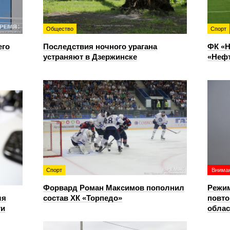
Общество
Спорт
его
Последствия ночного урагана
ФК «Н
устраняют в Дзержинске
«Нефт
Спорт
Вниман
Форвард Роман Максимов пополнил
Режим
ля
состав ХК «Торпедо»
повто
ти
облас