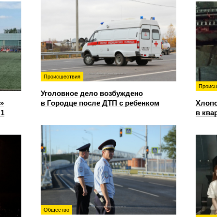
Происшествия
Происш
Уголовное дело возбуждено
»
в Городце после ДТП с ребенком
Хлопо
:1
в ква
Общество