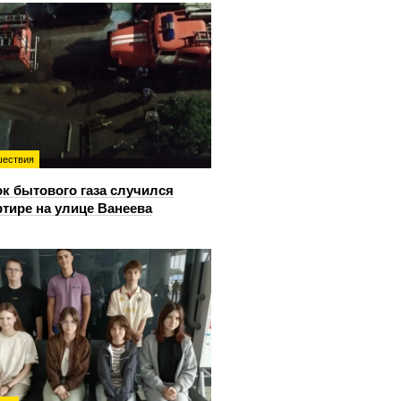
ествия
к бытового газа случился
ртире на улице Ванеева