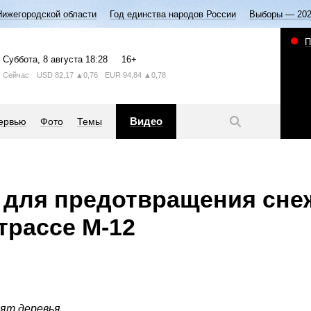
Нижегородской области
Год единства народов России
Выборы — 20
П
Суббота
, 8 августа
18:28
16+
Сейчас
USD
82,17
▲0,76
EUR
94,84
▲0,78
Видео
ервью
Фото
Темы
 для предотвращения сне
трассе М-12
ят деревья.