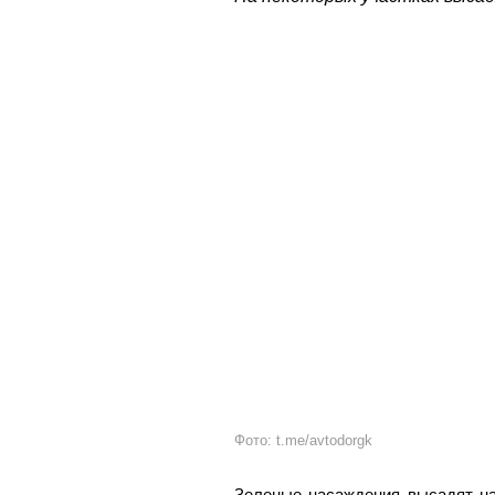
Фото: t.me/avtodorgk
Зеленые насаждения высадят на