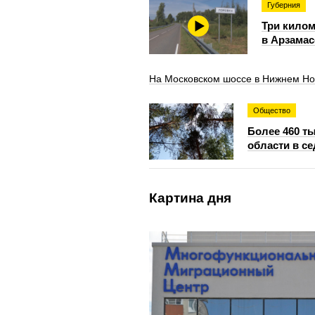
Губерния
Три килом
в Арзамас
На Московском шоссе в Нижнем Нов
Общество
Более 460 т
области в с
Картина дня