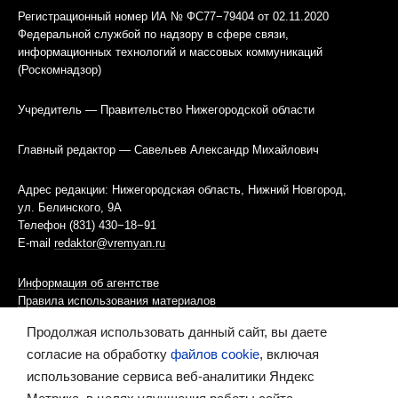
Регистрационный номер ИА № ФС77−79404 от 02.11.2020
Федеральной службой по надзору в сфере связи,
информационных технологий и массовых коммуникаций
(Роскомнадзор)
Учредитель — Правительство Нижегородской области
Главный редактор — Савельев Александр Михайлович
Адрес редакции: Нижегородская область, Нижний Новгород,
ул. Белинского, 9А
Телефон (831) 430−18−91
E-mail
redaktor@vremyan.ru
Информация об агентстве
Правила использования материалов
Продолжая использовать данный сайт, вы даете
Информационная политика использования «cookies»-файлов
согласие на обработку
файлов cookie
, включая
использование сервиса веб-аналитики Яндекс
Ресурс содержит материалы 16+