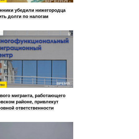
ники убедили нижегородца
ить долги по налогам
тво
вого мигранта, работающего
овском районе, привлекут
ловной ответственности