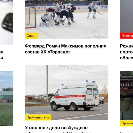
Спорт
Вниман
Форвард Роман Максимов пополнил
Режим
ля
состав ХК «Торпедо»
повто
ти
облас
Происшествия
Происш
Уголовное дело возбуждено