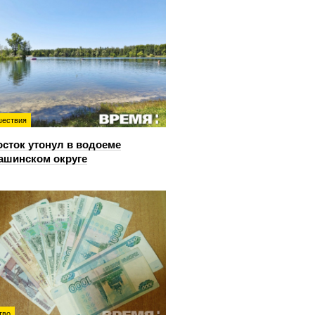
ествия
сток утонул в водоеме
ашинском округе
тво