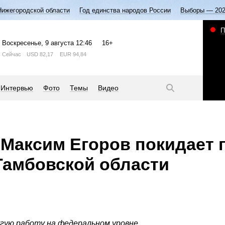
Нижегородской области
Год единства народов России
Выборы — 20
П
Воскресенье
, 9 августа
12:46
16+
Сейчас
USD
82,17
EUR
94,84
Интервью
Фото
Темы
Видео
Максим Егоров покидает 
Тамбовской области
гую работу на федеральном уровне.