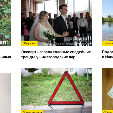
Общество
Происш
Эксперт назвала главные свадебные
Подро
ениями
тренды у нижегородских пар
в Нав
Происшествия
Общес