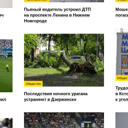
Пьяный водитель устроил ДТП
Мошен
яч
на проспекте Ленина в Нижнем
погас
Новгороде
Общес
Общество
Трудо
Последствия ночного урагана
в Кст
мил
устраняют в Дзержинске
к уго