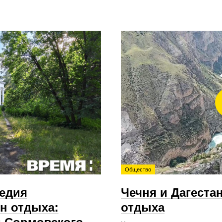
Общество
ледия
Чечня и Дагеста
н отдыха:
отдыха