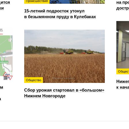
Происшествия
дится
на пр
ки
достр
15-летний подросток утонул
в безымянном пруду в Кулебаках
Общес
Общество
Нижег
ем
к нач
Сбор урожая стартовал в «большом»
Нижнем Новгороде
а