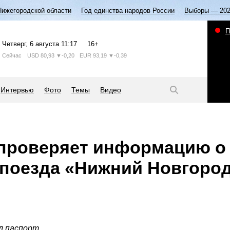
Нижегородской области
Год единства народов России
Выборы — 20
П
Четверг
, 6 августа
11:17
16+
Сейчас
USD
80,93
▼-0,20
EUR
93,19
▼-0,39
Интервью
Фото
Темы
Видео
 проверяет информацию о
 поезда «Нижний Новгоро
 паспорт.