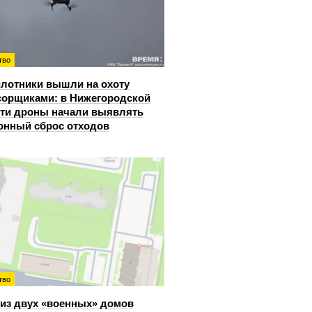
тво
лотники вышли на охоту
сорщиками: в Нижегородской
ти дроны начали выявлять
онный сброс отходов
тво
из двух «военных» домов