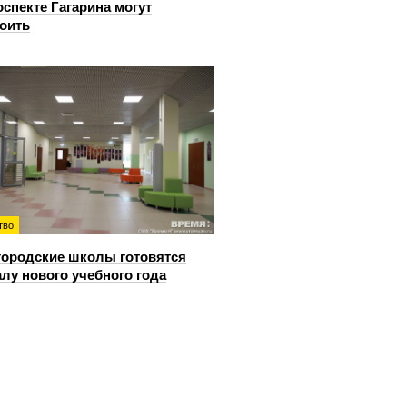
оспекте Гагарина могут
оить
тво
ородские школы готовятся
алу нового учебного года