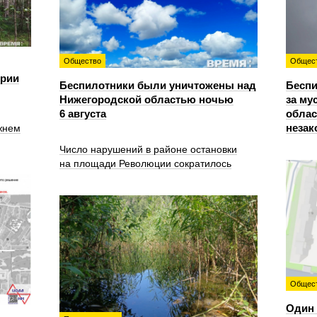
Общество
Общес
ории
Беспилотники были уничтожены над
Беспи
Нижегородской областью ночью
за му
6 августа
облас
незак
жнем
Число нарушений в районе остановки
на площади Революции сократилось
Общес
Один 