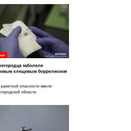
ие!
жегородца заболели
довым клещевым боррелиозом
 ракетной опасности ввели
городской области