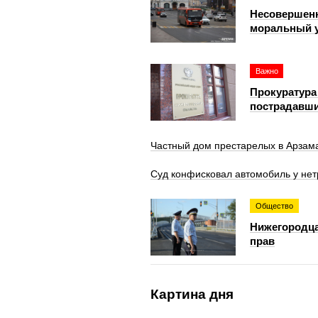
Несовершенн
моральный у
Важно
Прокуратура
пострадавши
Частный дом престарелых в Арзама
Суд конфисковал автомобиль у нет
Общество
Нижегородца
прав
Картина дня