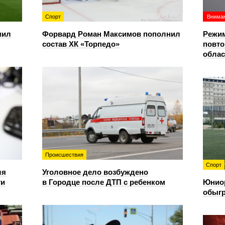
Спорт
Вниман
мил
Форвард Роман Максимов пополнил
Режим
состав ХК «Торпедо»
повто
облас
Происшествия
Спорт
ля
Уголовное дело возбуждено
ти
в Городце после ДТП с ребенком
Юнио
обыгр