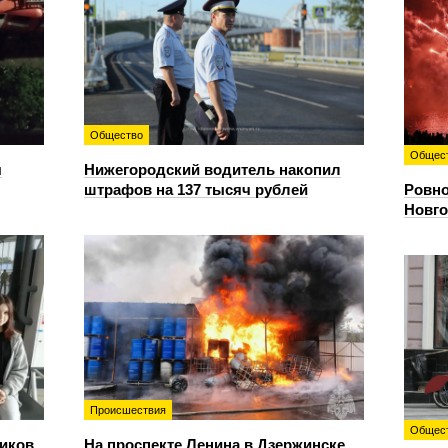
Общество
Общес
я
Нижегородский водитель накопил
штрафов на 137 тысяч рублей
Ровно
Новго
Происшествия
Общес
иков
На проспекте Ленина в Дзержинске