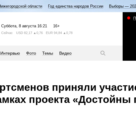
Нижегородской области
Год единства народов России
Выборы — 20
П
Суббота
, 8 августа
16:21
16+
Сейчас
USD
82,17
▲0,76
EUR
94,84
▲0,78
Интервью
Фото
Темы
Видео
ртсменов приняли участи
рамках проекта «Достойны