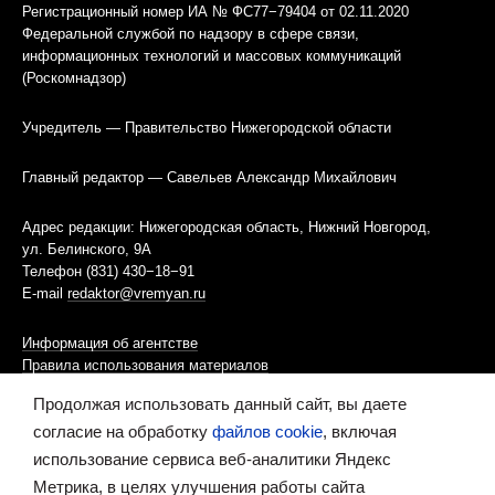
Регистрационный номер ИА № ФС77−79404 от 02.11.2020
Федеральной службой по надзору в сфере связи,
информационных технологий и массовых коммуникаций
(Роскомнадзор)
Учредитель — Правительство Нижегородской области
Главный редактор — Савельев Александр Михайлович
Адрес редакции: Нижегородская область, Нижний Новгород,
ул. Белинского, 9А
Телефон (831) 430−18−91
E-mail
redaktor@vremyan.ru
Информация об агентстве
Правила использования материалов
Продолжая использовать данный сайт, вы даете
Информационная политика использования «cookies»-файлов
согласие на обработку
файлов cookie
, включая
использование сервиса веб-аналитики Яндекс
Ресурс содержит материалы 16+
Метрика, в целях улучшения работы сайта