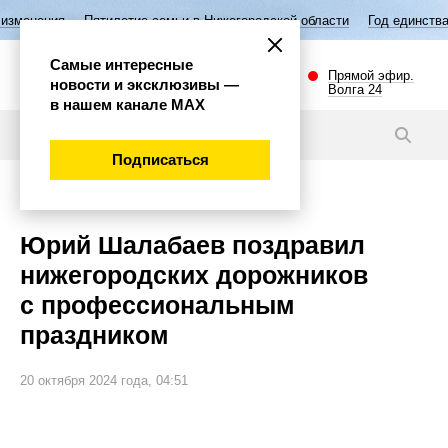
илетие семьи в Нижегородской области
Год единства народов России
Самые интересные
Прямой эфир.
новости и эксклюзивы —
Волга 24
в нашем канале МАХ
Новости
Подписаться
Общество
Юрий Шалабаев поздравил
нижегородских дорожников
с профессиональным
праздником
20 октября 2024 года, 04:51