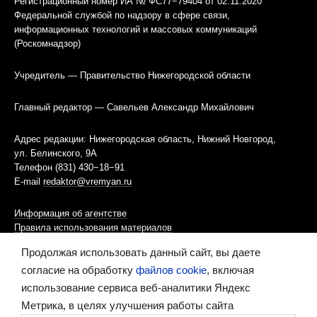
Регистрационный номер ИА № ФС77−79404 от 02.11.2020
Федеральной службой по надзору в сфере связи,
информационных технологий и массовых коммуникаций
(Роскомнадзор)
Учредитель — Правительство Нижегородской области
Главный редактор — Савельев Александр Михайлович
Адрес редакции: Нижегородская область, Нижний Новгород,
ул. Белинского, 9А
Телефон (831) 430−18−91
E-mail
redaktor@vremyan.ru
Информация об агентстве
Правила использования материалов
Продолжая использовать данный сайт, вы даете
Информационная политика использования «cookies»-файлов
согласие на обработку
файлов cookie
, включая
использование сервиса веб-аналитики Яндекс
Ресурс содержит материалы 16+
Метрика, в целях улучшения работы сайта