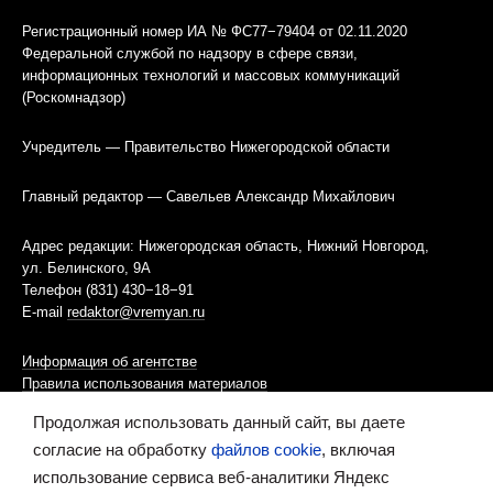
Регистрационный номер ИА № ФС77−79404 от 02.11.2020
Федеральной службой по надзору в сфере связи,
информационных технологий и массовых коммуникаций
(Роскомнадзор)
Учредитель — Правительство Нижегородской области
Главный редактор — Савельев Александр Михайлович
Адрес редакции: Нижегородская область, Нижний Новгород,
ул. Белинского, 9А
Телефон (831) 430−18−91
E-mail
redaktor@vremyan.ru
Информация об агентстве
Правила использования материалов
Продолжая использовать данный сайт, вы даете
Информационная политика использования «cookies»-файлов
согласие на обработку
файлов cookie
, включая
использование сервиса веб-аналитики Яндекс
Ресурс содержит материалы 16+