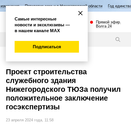
тилетие семьи в Нижегородской области
Год единства народов Росси
Самые интересные
Прямой эфир.
новости и эксклюзивы —
Волга 24
в нашем канале МАХ
Новости
Подписаться
Культура
Проект строительства
служебного здания
Нижегородского ТЮЗа получил
положительное заключение
госэкспертизы
23 апреля 2024 года, 11:58