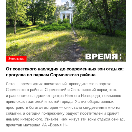
Эксклюзив
От советского наследия до современных зон отдыха:
прогулка по паркам Сормовского района
Лето — время ярких впечатлений: проведите его в парках
Сормовского района! Сормовский и Светлоярский парки, хоть
и расположены вдали от центра Нижнего Новгорода, неизменно
привлекают жителей и гостей города. У этих общественных
пространств богатая история — они стали свидетелями многих
событий, а сегодня по‑прежнему радуют посетителей и хранят
немало интересного. Узнайте, чем живут эти зоны отдыха сейчас,
прочитав материал ИА «Время Н».