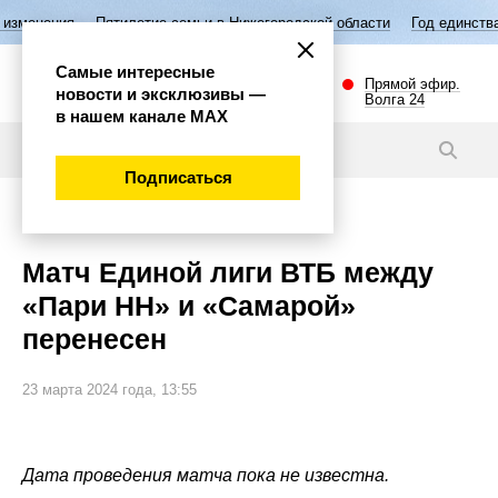
ятилетие семьи в Нижегородской области
Год единства народов Росс
Самые интересные
Прямой эфир.
новости и эксклюзивы —
Волга 24
в нашем канале МАХ
Новости
Подписаться
Спорт
Матч Единой лиги ВТБ между
«Пари НН» и «Самарой»
перенесен
23 марта 2024 года, 13:55
Дата проведения матча пока не известна.