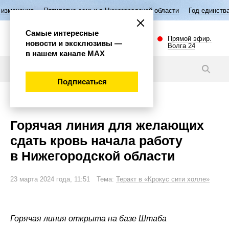
Пятилетие семьи в Нижегородской области
Год единства народов Росс
Самые интересные
Прямой эфир.
новости и эксклюзивы —
Волга 24
в нашем канале МАХ
Новости
Подписаться
Общество
Горячая линия для желающих
сдать кровь начала работу
в Нижегородской области
23 марта 2024 года, 11:51 Тема:
Теракт в «Крокус сити холле»
Горячая линия открыта на базе Штаба