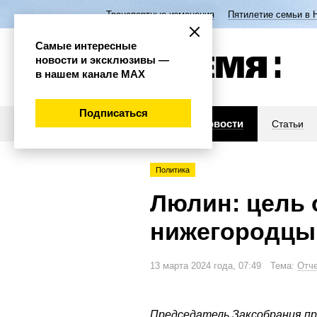
Транспортные изменения
Пятилетие семьи в 
Самые интересные
новости и эксклюзивы —
в нашем канале МАХ
Подписаться
Новости
Статьи
Политика
Люлин: цель 
нижегородцы
13 марта 2024 года, 07:49 Тема:
Отче
Председатель Заксобрания п