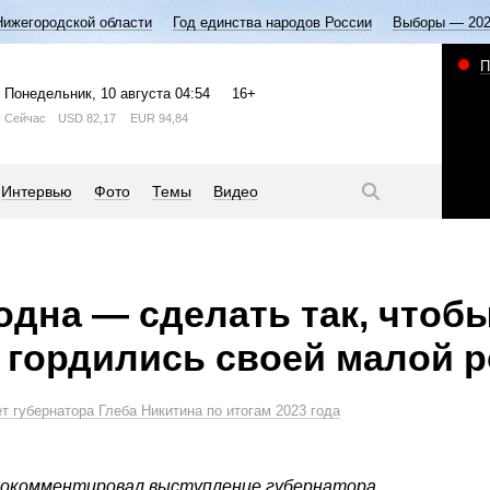
Нижегородской области
Год единства народов России
Выборы — 20
П
Понедельник
, 10 августа
04:54
16+
Сейчас
USD
82,17
EUR
94,84
Интервью
Фото
Темы
Видео
одна — сделать так, чтоб
 гордились своей малой 
т губернатора Глеба Никитина по итогам 2023 года
рокомментировал выступление губернатора