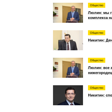
Общество
Люлин: мы г
комплекса н
Общество
Никитин: Де
Общество
Люлин: все 
нижегородец
Общество
Никитин: спо