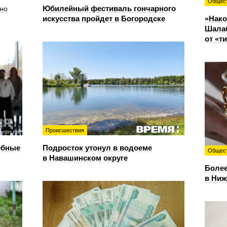
Общес
Юбилейный фестиваль гончарного
но
искусства пройдет в Богородске
«Нако
Шалаб
от «т
Происшествия
ебные
Подросток утонул в водоеме
Общес
в Навашинском округе
Более
в Ниж