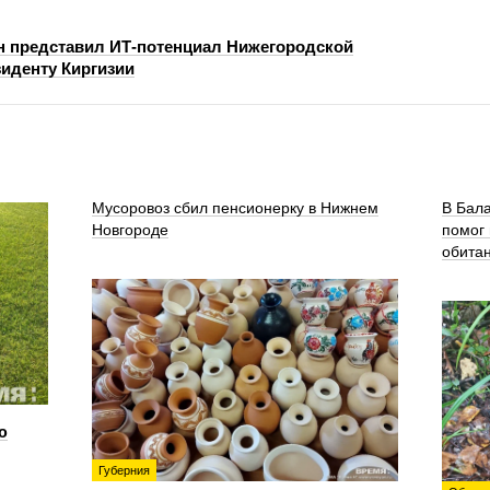
н представил ИТ-потенциал Нижегородской
зиденту Киргизии
Мусоровоз сбил пенсионерку в Нижнем
В Бала
Новгороде
помог
обита
ю
Губерния