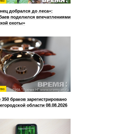
тво
нец добрался до леса»:
аев поделился впечатлениями
ихой охоты»
тво
 350 браков зарегистрировано
егородской области 08.08.2026