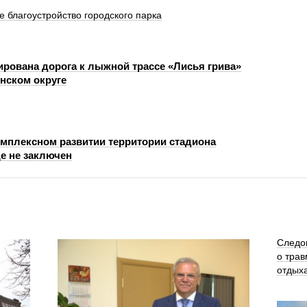
благоустройство городского парка
рована дорога к лыжной трассе «Лисья грива»
нском округе
омплексном развитии территории стадиона
е не заключен
Следо
о трав
отдых