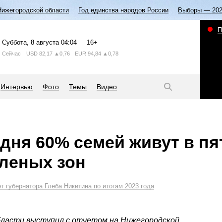
Нижегородской области
Год единства народов России
Выборы — 20
П
Суббота
, 8 августа
04:04
16+
Сейчас
USD
82,17
▲0,76
EUR
94,84
▲0,78
Интервью
Фото
Темы
Видео
одня 60% семей живут в п
еленых зон
т губернатора Глеба Никитина по итогам 2023 года
бласти выступил с отчетом на Нижегородской