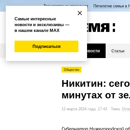
Транспортные изменения
Пятилетие семьи в 
Самые интересные
новости и эксклюзивы —
в нашем канале МАХ
Подписаться
Новости
Статьи
Общество
Никитин: сег
минутах от з
12 марта 2024 года, 17:43 Тема:
Отче
Губернатор Нижегородской о