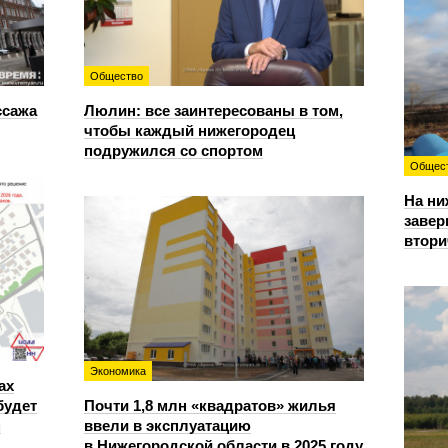
Общество
ссажа
Люлин: все заинтересованы в том,
чтобы каждый нижегородец
подружился со спортом
Общес
На ни
завер
втори
Экономика
ах
будет
Почти 1,8 млн «квадратов» жилья
м
ввели в эксплуатацию
в Нижегородской области в 2025 году