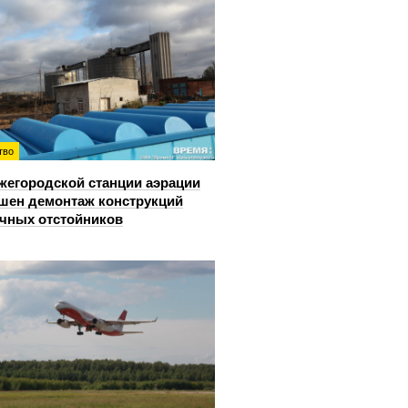
тво
жегородской станции аэрации
шен демонтаж конструкций
чных отстойников