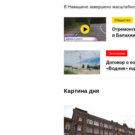
В Навашине завершено масштабное 
Общество
Отремонти
в Балахни
Эксклюзив
Договор о к
«Водник» ещ
Картина дня