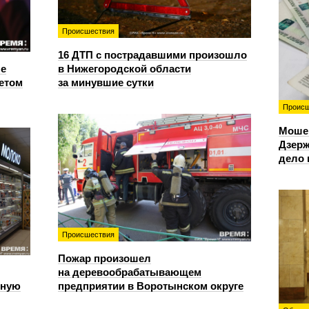
Происшествия
16 ДТП с пострадавшими произошло
е
в Нижегородской области
етом
за минувшие сутки
Происш
Моше
Дзерж
дело 
Происшествия
Пожар произошел
на деревообрабатывающем
чную
предприятии в Воротынском округе