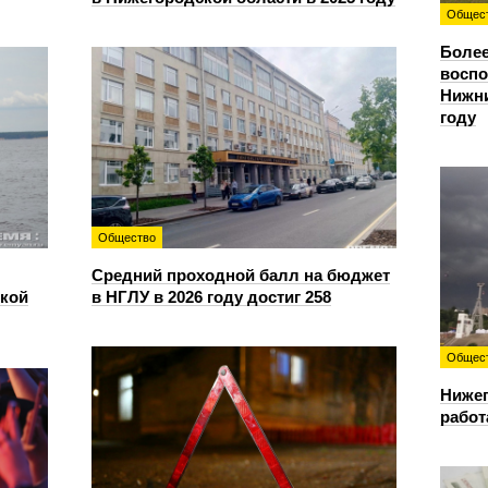
Общес
Более
восп
Нижни
году
Общество
Средний проходной балл на бюджет
ской
в НГЛУ в 2026 году достиг 258
Общес
Нижег
работ