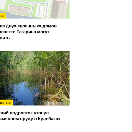
тво
из двух «военных» домов
оспекте Гагарина могут
оить
ествия
тний подросток утонул
ымянном пруду в Кулебаках