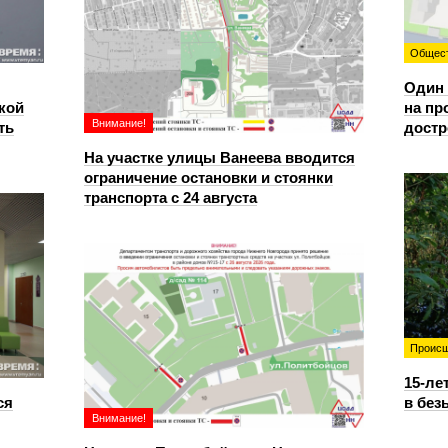
Общес
Один 
кой
на пр
Внимание!
ть
достр
На участке улицы Ванеева вводится
ограничение остановки и стоянки
транспорта с 24 августа
Происш
15-ле
ся
в без
Внимание!