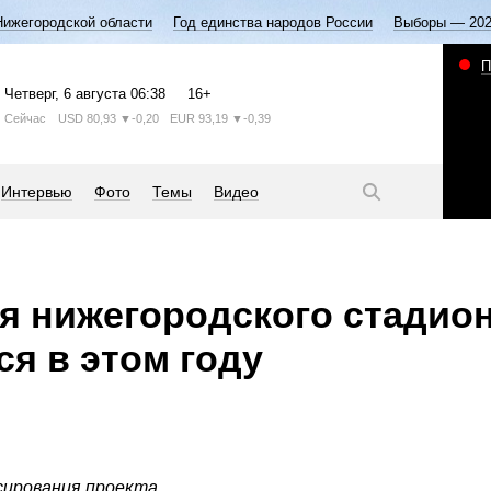
Нижегородской области
Год единства народов России
Выборы — 20
П
Четверг
, 6 августа
06:38
16+
Сейчас
USD
80,93
▼-0,20
EUR
93,19
▼-0,39
Интервью
Фото
Темы
Видео
я нижегородского стадио
ся в этом году
ирования проекта.