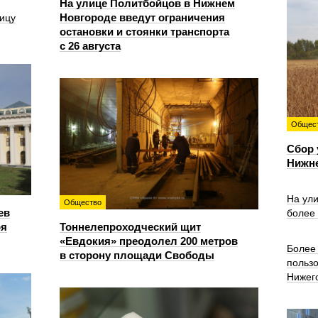
На улице Политбойцов в Нижнем
Новгороде введут ограничения
ицу
остановки и стоянки транспорта
с 26 августа
Общес
Сбор 
Нижн
На ул
Общество
ев
более
ря
Тоннелепроходческий щит
«Евдокия» преодолел 200 метров
Более 
в сторону площади Свободы
польз
Нижег