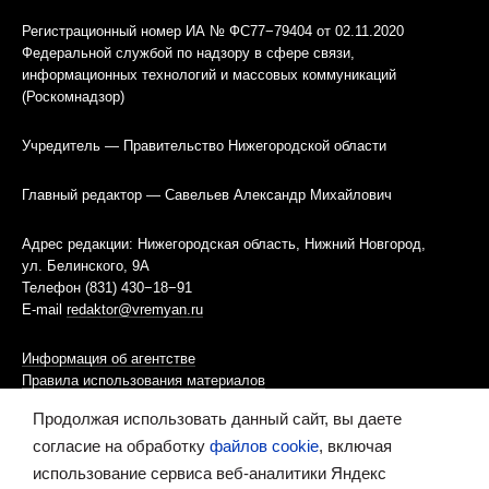
Регистрационный номер ИА № ФС77−79404 от 02.11.2020
Федеральной службой по надзору в сфере связи,
информационных технологий и массовых коммуникаций
(Роскомнадзор)
Учредитель — Правительство Нижегородской области
Главный редактор — Савельев Александр Михайлович
Адрес редакции: Нижегородская область, Нижний Новгород,
ул. Белинского, 9А
Телефон (831) 430−18−91
E-mail
redaktor@vremyan.ru
Информация об агентстве
Правила использования материалов
Продолжая использовать данный сайт, вы даете
Информационная политика использования «cookies»-файлов
согласие на обработку
файлов cookie
, включая
использование сервиса веб-аналитики Яндекс
Ресурс содержит материалы 16+