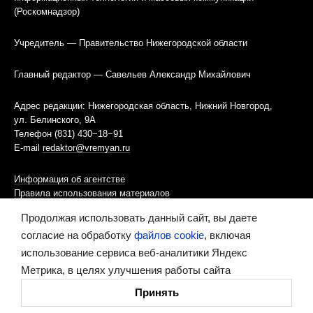
(Роскомнадзор)
Учредитель — Правительство Нижегородской области
Главный редактор — Савельев Александр Михайлович
Адрес редакции: Нижегородская область, Нижний Новгород,
ул. Белинского, 9А
Телефон (831) 430−18−91
E-mail
redaktor@vremyan.ru
Информация об агентстве
Правила использования материалов
Продолжая использовать данный сайт, вы даете
Информационная политика использования «cookies»-файлов
согласие на обработку
файлов cookie
, включая
использование сервиса веб-аналитики Яндекс
Ресурс содержит материалы 16+
Метрика, в целях улучшения работы сайта
Сделано в digital-агентстве
Принять