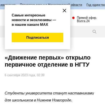
тилетие семьи в Нижегородской области
Год единства народов Росси
Самые интересные
Прямой эфир.
новости и эксклюзивы —
Волга 24
в нашем канале МАХ
Видео
Подписаться
Общество
«Движение первых» открыло
первичное отделение в НГТУ
6 сентября 2023 года, 02:39
Студенты университета станут наставниками
для школьников в Нижнем Новгороде.