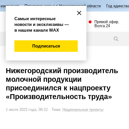
ятилетие семьи в Нижегородской области
Год единства народов Росси
Самые интересные
Прямой эфир.
новости и эксклюзивы —
Волга 24
в нашем канале МАХ
Новости
Подписаться
Экономика
Нижегородский производитель
молочной продукции
присоединился к нацпроекту
«Производительность труда»
1 июля 2023 года, 08:22 Тема:
Национальные проекты