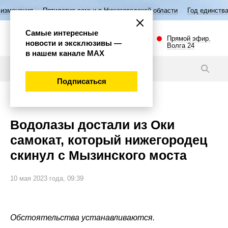
летие семьи в Нижегородской области
Год единства народов России
Самые интересные
Прямой эфир.
новости и эксклюзивы —
Волга 24
в нашем канале МАХ
Новости
Подписаться
Общество
Водолазы достали из Оки
самокат, который нижегородец
скинул с Мызинского моста
10 мая 2023 года, 09:39
Обстоятельства устанавливаются.