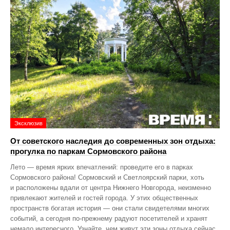
Эксклюзив
От советского наследия до современных зон отдыха:
прогулка по паркам Сормовского района
Лето — время ярких впечатлений: проведите его в парках
Сормовского района! Сормовский и Светлоярский парки, хоть
и расположены вдали от центра Нижнего Новгорода, неизменно
привлекают жителей и гостей города. У этих общественных
пространств богатая история — они стали свидетелями многих
событий, а сегодня по‑прежнему радуют посетителей и хранят
немало интересного. Узнайте, чем живут эти зоны отдыха сейчас,