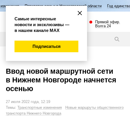
летие семьи в Нижегородской области
Год единства народов России
Самые интересные
Прямой эфир.
новости и эксклюзивы —
Волга 24
в нашем канале МАХ
Новости
Подписаться
Общество
Ввод новой маршрутной сети
в Нижнем Новгороде начнется
осенью
27 июля 2022 года, 12:19
Темы:
Транспортные изменения
Новые маршруты общественного
транспорта Нижнего Новгорода