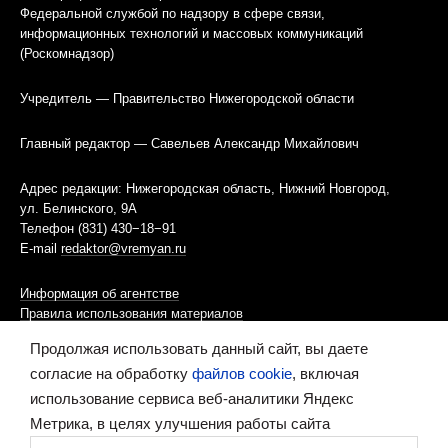
Федеральной службой по надзору в сфере связи,
информационных технологий и массовых коммуникаций
(Роскомнадзор)
Учредитель — Правительство Нижегородской области
Главный редактор — Савельев Александр Михайлович
Адрес редакции: Нижегородская область, Нижний Новгород,
ул. Белинского, 9А
Телефон (831) 430−18−91
E-mail
redaktor@vremyan.ru
Информация об агентстве
Правила использования материалов
Продолжая использовать данный сайт, вы даете
Информационная политика использования «cookies»-файлов
согласие на обработку
файлов cookie
, включая
использование сервиса веб-аналитики Яндекс
Ресурс содержит материалы 16+
Метрика, в целях улучшения работы сайта