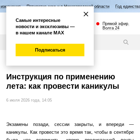
ятилетие семьи в Нижегородской области
Год единства народов Росс
Самые интересные
Прямой эфир.
новости и эксклюзивы —
Волга 24
в нашем канале МАХ
Статьи
Подписаться
Общество
Инструкция по применению
лета: как провести каникулы
6 июля 2026 года, 14:05
Экзамены позади, сессии закрыты, и впереди —
каникулы. Как провести это время так, чтобы в сентябре
было что вспомнить, кроме пролистанной ленты