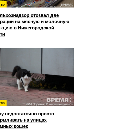
тво
льхознадзор отозвал две
рации на мясную и молочную
кцию в Нижегородской
ти
тво
у недостаточно просто
рмливать на улицах
омных кошек