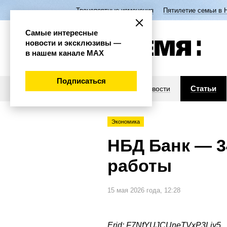
Транспортные изменения
Пятилетие семьи в 
Самые интересные
новости и эксклюзивы —
в нашем канале МАХ
Подписаться
Статьи
Новости
Экономика
НБД Банк — 3
работы
15 мая 2026 года, 12:28
Erid: F7NfYUJCUneTVxP3Ljy5