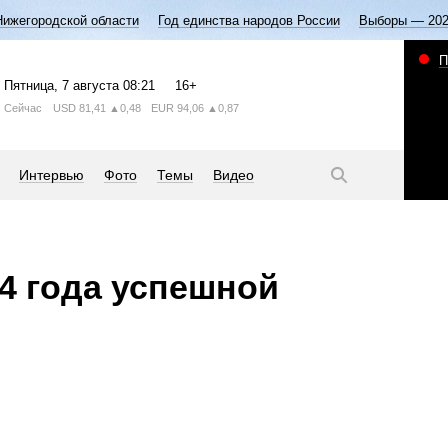
Нижегородской области
Год единства народов России
Выборы — 20
П
Пятница
, 7 августа
08:21
16+
Сейчас
USD
81,41
▲0,48
EUR
94,06
▲0,87
Интервью
Фото
Темы
Видео
4 года успешной