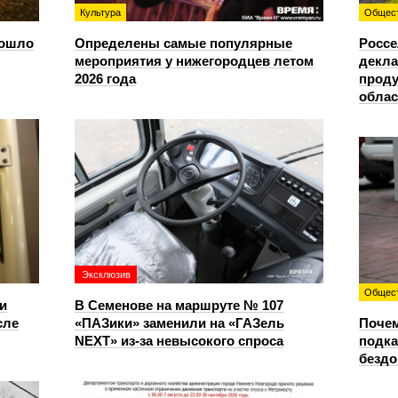
Культура
Общес
зошло
Определены самые популярные
Россе
мероприятия у нижегородцев летом
декла
2026 года
проду
облас
Эксклюзив
Общес
и
В Семенове на маршруте № 107
сле
«ПАЗики» заменили на «ГАЗель
Почем
NEXT» из‑за невысокого спроса
подка
безд