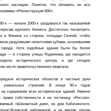
рного наследия. Понятно, что обновить их все
рограммы «Реконструкция 800».
990-х — начале 2000-х уродовался так называемой
тересам крупного бизнеса. Достаточно посмотреть
ую и Минина со стороны площади Сенной, чтобы
жена уродливыми гигантскими кубами, исказившими
р города. Хотя подобные здания были бы более
ади — в сторону улицы Родионова, где находится
ределы исторического центра, и где сегодня
том числе правительственного квартала.
ередачи исторических объектов в частные руки
а уникальных строений. В конце 90-х годов
 на содержание всех исторических зданий. Именно
 права собственности и на гостиницу «Россия»,
ываемый «Шахматный дом», на дом Кабачинского,
рхне-Волжской набережной, и на многие другие