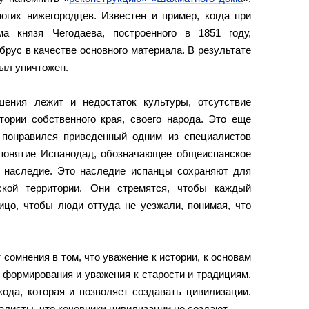
огих нижегородцев. Известен и пример, когда при
ма князя Чегодаева, построенного в 1851 году,
рус в качестве основного материала. В результате
был уничтожен.
шения лежит и недостаток культуры, отсутствие
тории собственного края, своего народа. Это еще
 понравился приведенный одним из специалистов
 понятие Испанодад, обозначающее общеиспанское
 наследие. Это наследие испанцы сохраняют для
еской территории. Они стремятся, чтобы каждый
ицо, чтобы люди оттуда не уезжали, понимая, что
т сомнения в том, что уважение к истории, к основам
 формирования и уважения к старости и традициям.
кода, которая и позволяет создавать цивилизации.
листы, что кочевники цивилизации не создают.