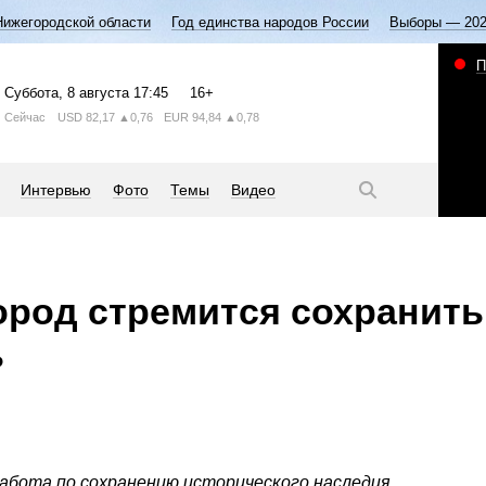
Нижегородской области
Год единства народов России
Выборы — 20
П
Суббота
, 8 августа
17:45
16+
Сейчас
USD
82,17
▲0,76
EUR
94,84
▲0,78
Интервью
Фото
Темы
Видео
род стремится сохранить
ь
работа по сохранению исторического наследия.