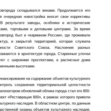
овгорода складывался веками. Продолжается его
я очередная новостройка вносит свои коррективы
В результате заводы, особняки и исторические
ками, торговыми и деловыми центрами. За время
овгород был и «карманом России», где проживали
ктур, и закрытой территорией, которая служила
нности Советского Союза. Наслоения разных
ражаются в архитектуре города. Старинные улочки
вуют с широкими проспектами, а расписные дома
еменными высотками.
инансирования на содержание объектов культурного
нтроль сохранения территориальной целостности
тализатором обновлений облика города стал его 800-
ект «Реставрация 800», в рамках которого привели
льтурного наследия. В областном центре, по данным
арственной охраны объектов культурного наследия,