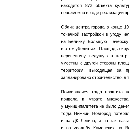
находится 872 объекта культу
невозможно в ходе реализации п
Облик центра города в конце 1
точечной застройкой в угоду ин
на Белинку, Большую Печерск
в этом убедиться. Площадь окру
перспективу, ведущую в цент
уместны с другой стороны площ
территория, выходящая за п
запланировано строительство, в 
Появившаяся тогда практика п
привела к утрате множеств
у муниципалитета не было денег
тогда Нижний Новгород потерял
и на ДК Ленина, и на так наз
и на усадьбу Каменских на Ве