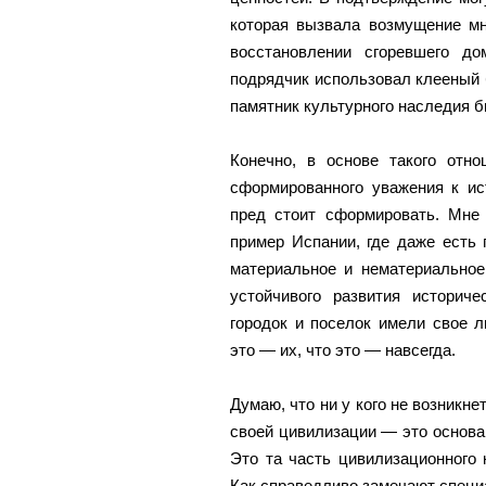
которая вызвала возмущение мн
восстановлении сгоревшего до
подрядчик использовал клееный б
памятник культурного наследия 
Конечно, в основе такого отно
сформированного уважения к ис
пред стоит сформировать. Мне
пример Испании, где даже есть
материальное и нематериальное
устойчивого развития историч
городок и поселок имели свое л
это — их, что это — навсегда.
Думаю, что ни у кого не возникне
своей цивилизации — это основа
Это та часть цивилизационного 
Как справедливо замечают специа