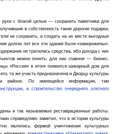
е руки с благой целью — сохранить памятники для
получившие в собственность такие дорогие подарки,
ели не сохранить, а создать на их месте выгодные
ение долгих лет все эти здания были «заморожены».
одержание не тратились средства, ибо дохода с них
бъектов можно понять: для них главное — бизнес.
ницы «Россия» в итоге появился шикарный дом для
сего, та же участь предназначена и Дворцу культуры
ом районе. По имеющейся информации, там
онструкции, а строительство очередного элитного
дены и так называемые реставрационные работы.
ман справедливо заметил, что в истории культуры
атно являлись формой уничтожения культурных
у напомнить «
реконструкцию» «Шахматного дома
»,