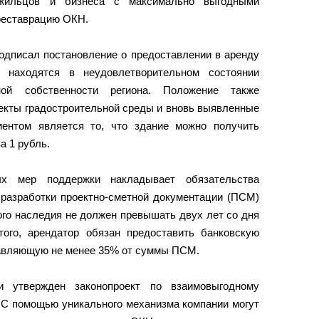
жильцов и бизнеса с максимально выгодными
реставрацию ОКН.
подписал постановление о предоставлении в аренду
 находятся в неудовлетворительном состоянии
ной собственности региона. Положение также
екты градостроительной среды и вновь выявленные
ентом является то, что здание можно получить
за 1 рубль.
ых мер поддержки накладывает обязательства
к разработки проектно-сметной документации (ПСМ)
ого наследия не должен превышать двух лет со дня
того, арендатор обязан предоставить банковскую
тавляющую не менее 35% от суммы ПСМ.
и утвержден законопроект по взаимовыгодному
 С помощью уникального механизма компании могут