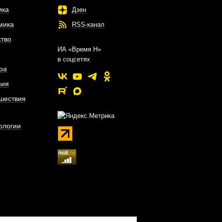
ика
Дзен
мика
RSS-канал
тво
ИА «Время Н»
в соцсетях
ра
ния
шествия
ологии