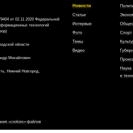
Новости
Полит
Статьи
Эконо
404 от 02.11.2020 Федеральной
Интервью
Общес
информационных технологий
зор)
Фото
Спорт
Темы
Культу
родской области
Видео
Губер
андр Михайлович
Проис
Наука
ть, Нижний Новгород,
и техн
ния «cookies»-файлов