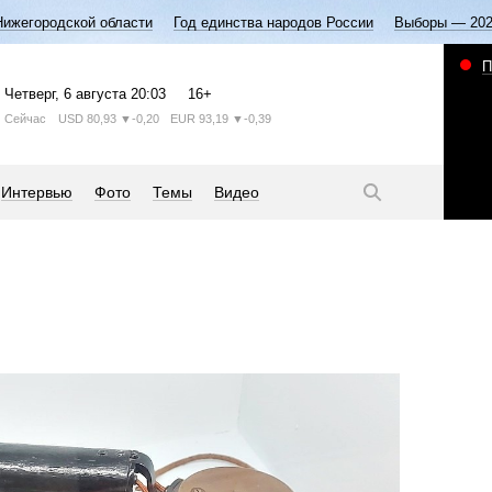
Нижегородской области
Год единства народов России
Выборы — 20
П
Четверг
, 6 августа
20:03
16+
Сейчас
USD
80,93
▼-0,20
EUR
93,19
▼-0,39
Интервью
Фото
Темы
Видео