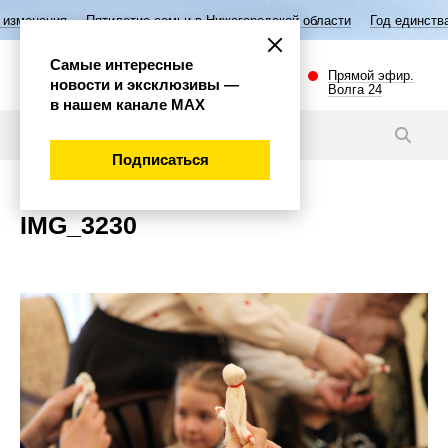
изменения
Пятилетие семьи в Нижегородской области
Год единства 
Самые интересные
Прямой эфир.
новости и эксклюзивы —
Волга 24
в нашем канале МАХ
Новости
Подписаться
IMG_3230