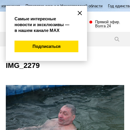
изменения
Пятилетие семьи в Нижегородской области
Год единства
Самые интересные
Прямой эфир.
новости и эксклюзивы —
Волга 24
в нашем канале МАХ
Новости
Подписаться
IMG_2279