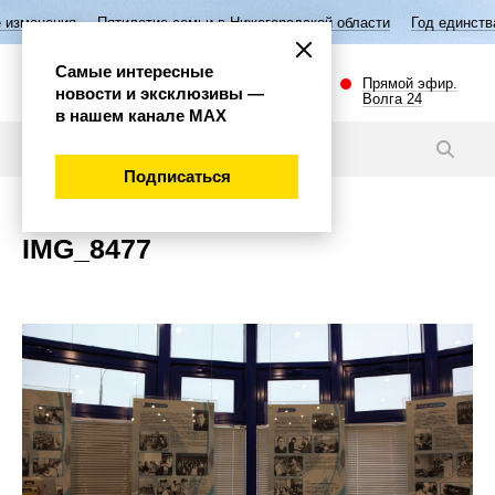
изменения
Пятилетие семьи в Нижегородской области
Год единства
Самые интересные
Прямой эфир.
новости и эксклюзивы —
Волга 24
в нашем канале МАХ
Новости
Подписаться
IMG_8477