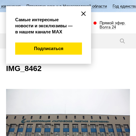
изменения
Пятилетие семьи в Нижегородской области
Год единства
Самые интересные
Прямой эфир.
новости и эксклюзивы —
Волга 24
в нашем канале МАХ
Новости
Подписаться
IMG_8462