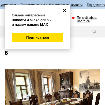
изменения
Пятилетие семьи в Нижегородской области
Год единства
Самые интересные
Прямой эфир.
новости и эксклюзивы —
Волга 24
в нашем канале МАХ
Новости
Подписаться
6