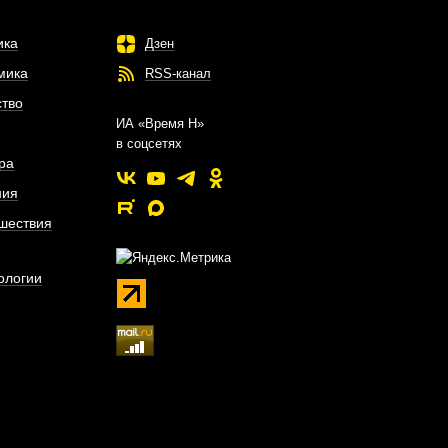
ика
Дзен
мика
RSS-канал
тво
ИА «Время Н»
в соцсетях
ра
ния
шествия
ологии