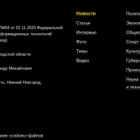
Новости
Полит
Статьи
Эконо
404 от 02.11.2020 Федеральной
Интервью
Общес
информационных технологий
зор)
Фото
Спорт
Темы
Культу
родской области
Видео
Губер
андр Михайлович
Проис
Наука
ть, Нижний Новгород,
и техн
ния «cookies»-файлов