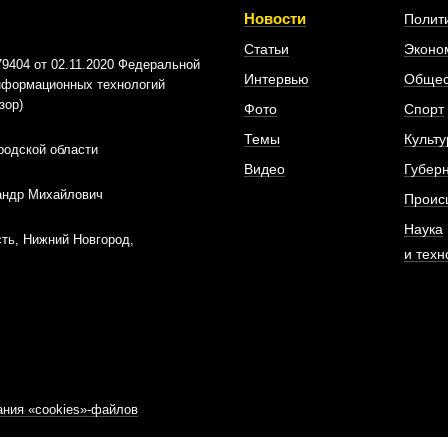
Новости
Полит
Статьи
Эконо
404 от 02.11.2020 Федеральной
Интервью
Общес
информационных технологий
зор)
Фото
Спорт
Темы
Культу
родской области
Видео
Губер
андр Михайлович
Проис
Наука
ть, Нижний Новгород,
и техн
ния «cookies»-файлов