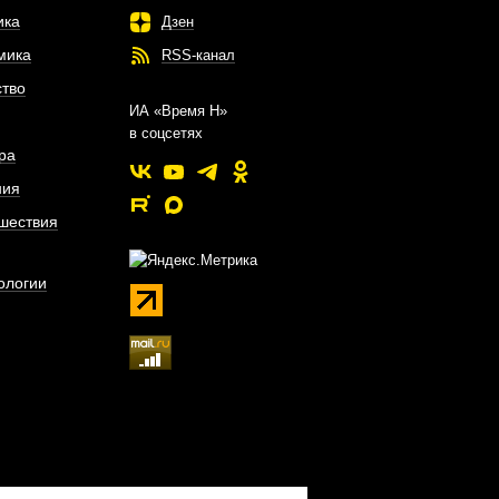
ика
Дзен
мика
RSS-канал
тво
ИА «Время Н»
в соцсетях
ра
ния
шествия
ологии