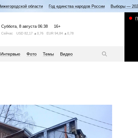
Нижегородской области
Год единства народов России
Выборы — 20
П
Суббота
, 8 августа
06:38
16+
Сейчас
USD
82,17
▲0,76
EUR
94,84
▲0,78
Интервью
Фото
Темы
Видео