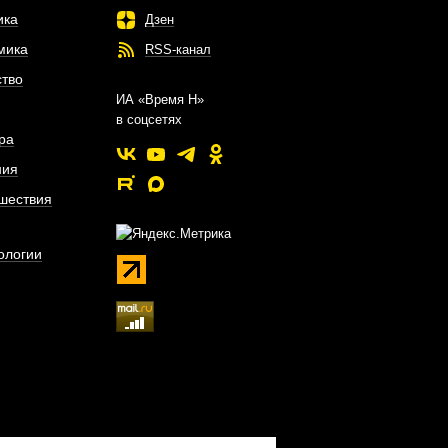
ика
Дзен
мика
RSS-канал
тво
ИА «Время Н»
в соцсетях
ра
ния
шествия
ологии