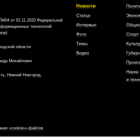
Новости
Полит
Статьи
Эконо
404 от 02.11.2020 Федеральной
Интервью
Общес
информационных технологий
зор)
Фото
Спорт
Темы
Культу
родской области
Видео
Губер
андр Михайлович
Проис
Наука
ть, Нижний Новгород,
и техн
ния «cookies»-файлов