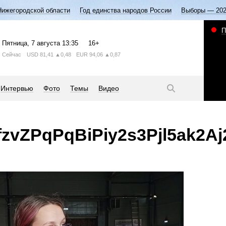
Нижегородской области
Год единства народов России
Выборы — 20
П
Пятница
, 7 августа
13:35
16+
Сейчас
USD
81,41
▲0,48
EUR
94,06
▲0,87
Интервью
Фото
Темы
Видео
zvZPqPqBiPiy2s3Pjl5ak2A