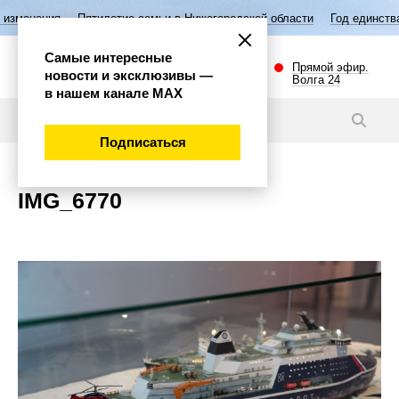
изменения
Пятилетие семьи в Нижегородской области
Год единства
Самые интересные
Прямой эфир.
новости и эксклюзивы —
Волга 24
в нашем канале МАХ
Новости
Подписаться
IMG_6770