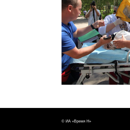
© ИА «Время Н»