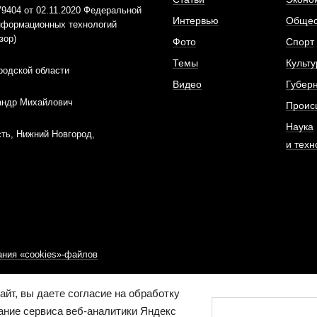
404 от 02.11.2020 Федеральной
Интервью
Общес
информационных технологий
зор)
Фото
Спорт
Темы
Культу
родской области
Видео
Губер
андр Михайлович
Проис
Наука
ть, Нижний Новгород,
и техн
ния «cookies»-файлов
йт, вы даете согласие на обработку
ание сервиса веб-аналитики Яндекс