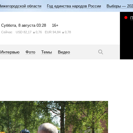
Нижегородской области
Год единства народов России
Выборы — 20
П
Суббота
, 8 августа
03:28
16+
Сейчас
USD
82,17
▲0,76
EUR
94,84
▲0,78
Интервью
Фото
Темы
Видео