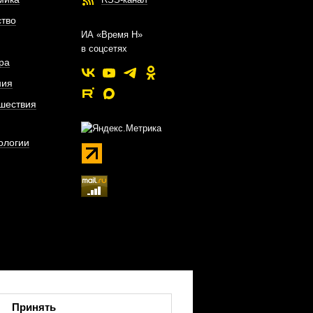
тво
ИА «Время Н»
в соцсетях
ра
ния
шествия
ологии
Принять