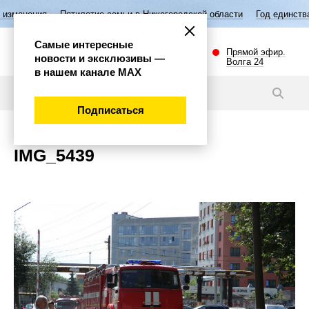
изменения
Пятилетие семьи в Нижегородской области
Год единства
Самые интересные
Прямой эфир.
новости и эксклюзивы —
Волга 24
в нашем канале МАХ
Новости
Подписаться
IMG_5439