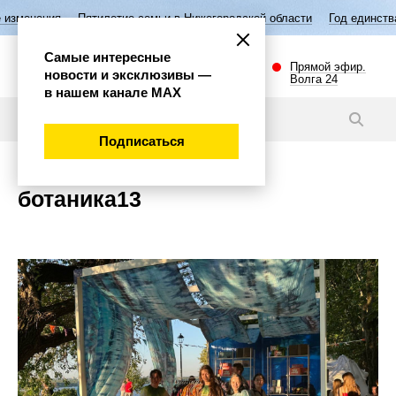
изменения
Пятилетие семьи в Нижегородской области
Год единства
Самые интересные
Прямой эфир.
новости и эксклюзивы —
Волга 24
в нашем канале МАХ
Новости
Подписаться
ботаника13