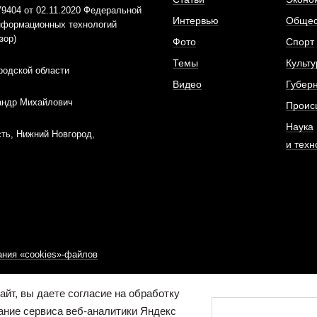
404 от 02.11.2020 Федеральной
Интервью
Общес
информационных технологий
зор)
Фото
Спорт
Темы
Культу
родской области
Видео
Губер
андр Михайлович
Проис
Наука
ть, Нижний Новгород,
и техн
ния «cookies»-файлов
йт, вы даете согласие на обработку
ание сервиса веб-аналитики Яндекс