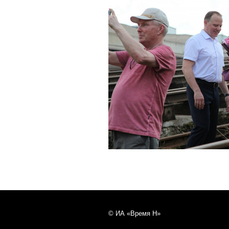
© ИА «Время Н»