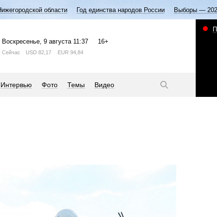
Нижегородской области
Год единства народов России
Выборы — 20
П
Воскресенье
, 9 августа
11:37
16+
Сейчас
USD
82,17
EUR
94,84
Интервью
Фото
Темы
Видео