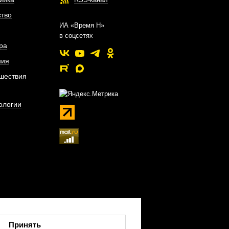
тво
ИА «Время Н»
в соцсетях
ра
ния
шествия
ологии
Принять