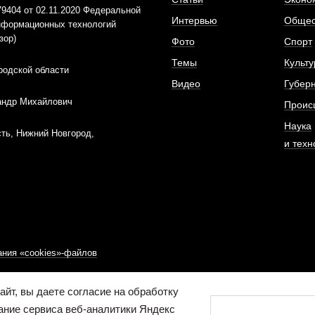
404 от 02.11.2020 Федеральной
Интервью
Общес
информационных технологий
зор)
Фото
Спорт
Темы
Культу
родской области
Видео
Губер
андр Михайлович
Проис
Наука
ть, Нижний Новгород,
и техн
ния «cookies»-файлов
йт, вы даете согласие на обработку
ание сервиса веб-аналитики Яндекс