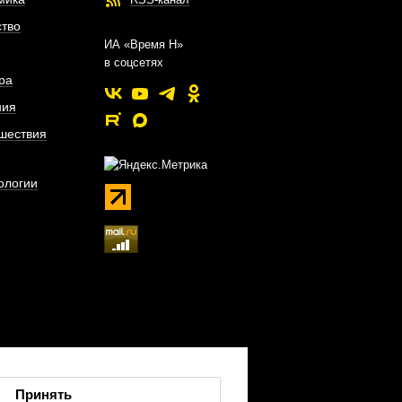
тво
ИА «Время Н»
в соцсетях
ра
ния
шествия
ологии
Принять