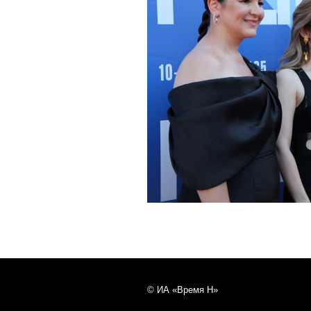
© ИА «Время Н»