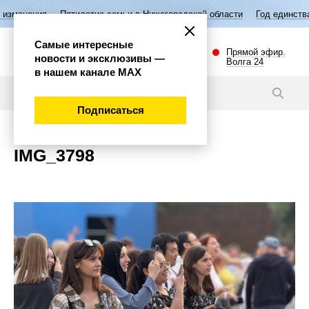
изменения
Пятилетие семьи в Нижегородской области
Год единства
Самые интересные
Прямой эфир.
новости и эксклюзивы —
Волга 24
в нашем канале МАХ
Новости
Подписаться
IMG_3798