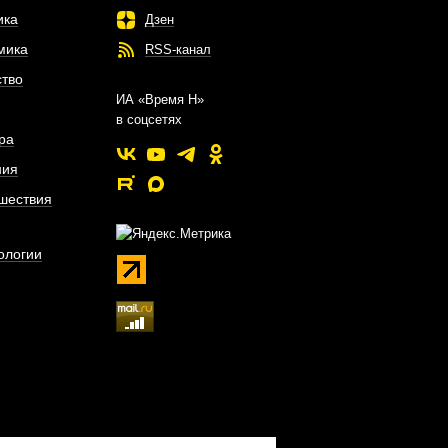
ика
Дзен
мика
RSS-канал
тво
ИА «Время Н»
в соцсетях
ра
ния
шествия
ологии