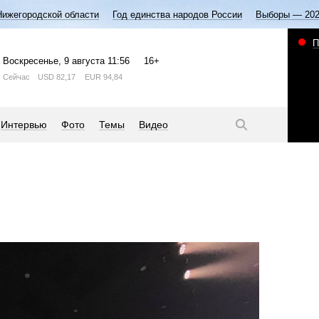
Нижегородской области
Год единства народов России
Выборы — 20
П
Воскресенье
, 9 августа
11:56
16+
Сейчас
USD
82,17
EUR
94,84
Интервью
Фото
Темы
Видео