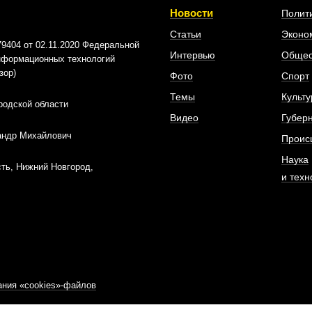
Новости
Полит
Статьи
Эконо
404 от 02.11.2020 Федеральной
Интервью
Общес
информационных технологий
зор)
Фото
Спорт
Темы
Культу
родской области
Видео
Губер
андр Михайлович
Проис
Наука
ть, Нижний Новгород,
и техн
ния «cookies»-файлов