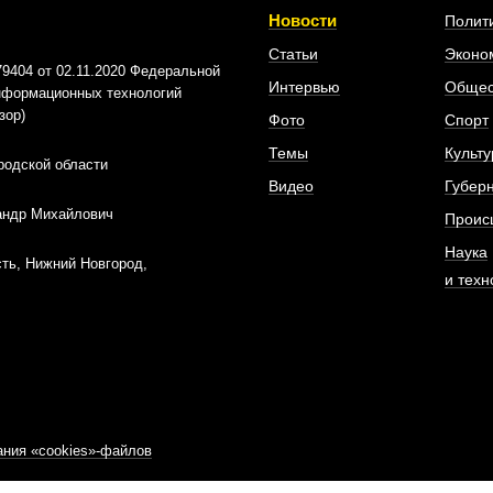
Новости
Полит
Статьи
Эконо
404 от 02.11.2020 Федеральной
Интервью
Общес
информационных технологий
зор)
Фото
Спорт
Темы
Культу
родской области
Видео
Губер
андр Михайлович
Проис
Наука
ть, Нижний Новгород,
и техн
ния «cookies»-файлов