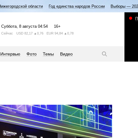
Нижегородской области
Год единства народов России
Выборы — 20
П
Суббота
, 8 августа
04:54
16+
Сейчас
USD
82,17
▲0,76
EUR
94,84
▲0,78
Интервью
Фото
Темы
Видео