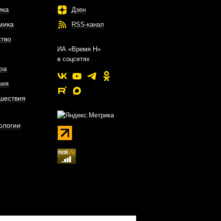
ика
Дзен
мика
RSS-канал
тво
ИА «Время Н»
в соцсетях
ра
ния
шествия
ологии