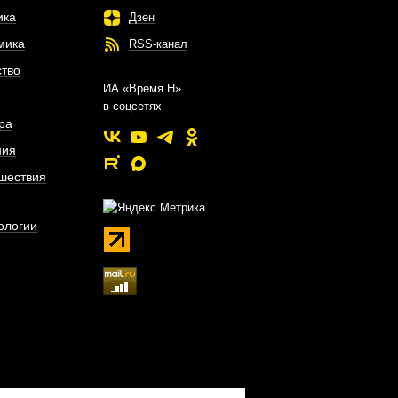
ика
Дзен
мика
RSS-канал
тво
ИА «Время Н»
в соцсетях
ра
ния
шествия
ологии