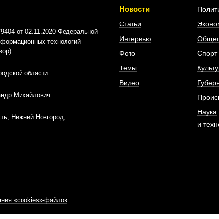
Новости
Полит
Статьи
Эконо
404 от 02.11.2020 Федеральной
Интервью
Общес
информационных технологий
зор)
Фото
Спорт
Темы
Культу
родской области
Видео
Губер
андр Михайлович
Проис
Наука
ть, Нижний Новгород,
и техн
ния «cookies»-файлов