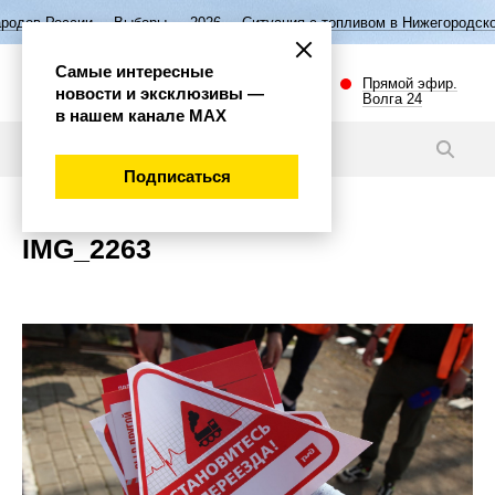
родов России
Выборы — 2026
Ситуация с топливом в Нижегородской
Самые интересные
Прямой эфир.
новости и эксклюзивы —
Волга 24
в нашем канале МАХ
Новости
Подписаться
IMG_2263