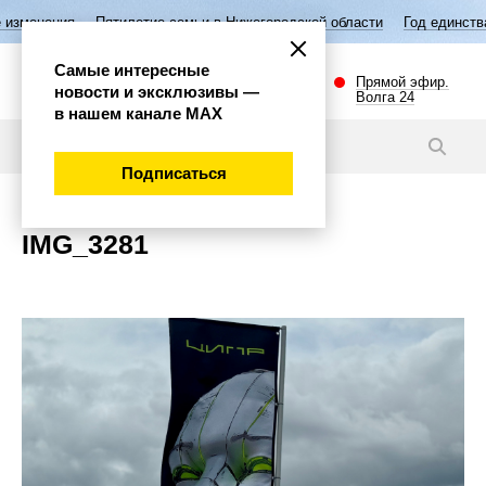
изменения
Пятилетие семьи в Нижегородской области
Год единства
Самые интересные
Прямой эфир.
новости и эксклюзивы —
Волга 24
в нашем канале МАХ
Новости
Подписаться
IMG_3281