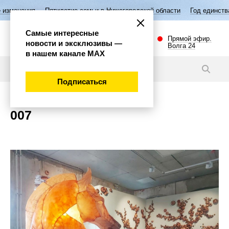
изменения
Пятилетие семьи в Нижегородской области
Год единства
Самые интересные
Прямой эфир.
новости и эксклюзивы —
Волга 24
в нашем канале МАХ
Новости
Подписаться
007