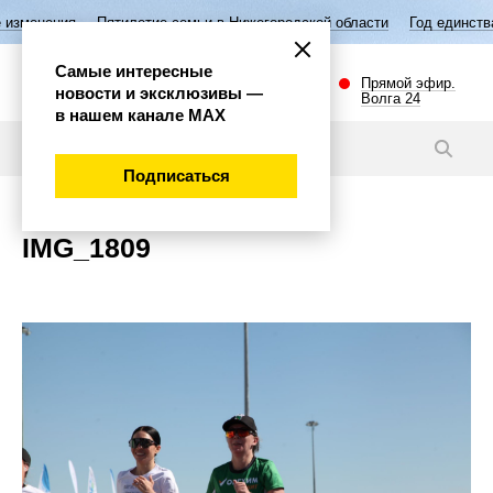
изменения
Пятилетие семьи в Нижегородской области
Год единства
Самые интересные
Прямой эфир.
новости и эксклюзивы —
Волга 24
в нашем канале МАХ
Новости
Подписаться
IMG_1809